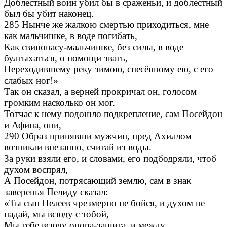
Доблестный воин убил бы в сраженьи, и доблестный
был бы убит наконец.
285 Нынче же жалкою смертью приходиться, мне
как мальчишке, в воде погибать,
Как свинопасу-мальчишке, без силы, в воде
бултыхаться, о помощи звать,
Переходившему реку зимою, снесённому ею, с его
слабых ног!»
Так он сказал, а верней прокричал он, голосом
громким насколько он мог.
Тотчас к нему подошло подкрепление, сам Посейдон
и Афина, они,
290 Образ принявши мужчин, пред Ахиллом
возникли внезапно, считай из воды.
За руки взяли его, и словами, его подбодряли, чтоб
духом воспрял,
А Посейдон, потрясающий землю, сам в знак
заверенья Пелиду сказал:
«Ты сын Пелеев чрезмерно не бойся, и духом не
падай, мы всюду с тобой,
Мы тебе всюду опора-защита, и между