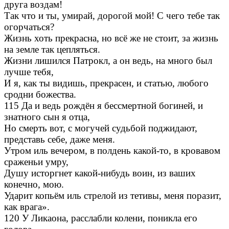
друга воздам!
Так что и ты, умирай, дорогой мой! С чего тебе так
огорчаться?
Жизнь хоть прекрасна, но всё же не стоит, за жизнь
на земле так цепляться.
Жизни лишился Патрокл, а он ведь, на много был
лучше тебя,
И я, как ты видишь, прекрасен, и статью, любого
сродни божества.
115 Да и ведь рождён я бессмертной богиней, и
знатного сын я отца,
Но смерть вот, с могучей судьбой поджидают,
представь себе, даже меня.
Утром иль вечером, в полдень какой-то, в кровавом
сраженьи умру,
Душу исторгнет какой-нибудь воин, из ваших
конечно, мою.
Ударит копьём иль стрелой из тетивы, меня поразит,
как врага».
120 У Ликаона, расслабли колени, поникла его