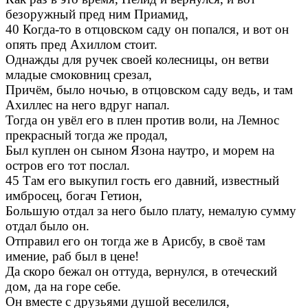
безоружный пред ним Приамид,
40 Когда-то в отцовском саду он попался, и вот он
опять пред Ахиллом стоит.
Однажды для ручек своей колесницы, он ветви
младые смоковниц срезал,
Причём, было ночью, в отцовском саду ведь, и там
Ахиллес на него вдруг напал.
Тогда он увёл его в плен против воли, на Лемнос
прекрасный тогда же продал,
Был куплен он сыном Язона наутро, и морем на
остров его тот послал.
45 Там его выкупил гость его давний, известный
имбросец, богач Гетион,
Большую отдал за него было плату, немалую сумму
отдал было он.
Отправил его он тогда же в Арисбу, в своё там
имение, раб был в цене!
Да скоро бежал он оттуда, вернулся, в отеческий
дом, да на горе себе.
Он вместе с друзьями душой веселился,