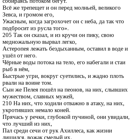
собираясь потоком бегут.
Всё же трепещет и он перед молньей, великого
Зевса, и громом его,
Ужасным, когда загрохочет он с неба, да так что
подбросит из русла того».
205 Так он сказал, и из кручи он пику, свою
медножальную вырвал легко,
Астеропея лежать бездыханным, оставил в воде и
ушёл от него.
Чёрные воды потока на тело, его набегали и стаи
рыб в нём,
Быстрые угри, вокруг суетились, и жадно плоть
рвали на воине том.
Сын же Пелея пошёл на пеонов, на них, слывших
мужеством, славных мужей,
210 На них, что ходили отважно в атаку, на них,
укротивших немало коней.
Прячась у речки, глубокой пучиной, они увидали,
что лучший из них,
Пал среди сечи от рук Ахиллеса, как жизни
лишился, вожак смелый их.