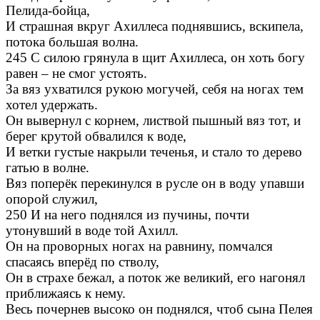
Пелида-бойца,
И страшная вкруг Ахиллеса поднявшись, вскипела,
потока большая волна.
245 С силою грянула в щит Ахиллеса, он хоть богу
равен – не смог устоять.
За вяз ухватился рукою могучей, себя на ногах тем
хотел удержать.
Он вывернул с корнем, листвой пышный вяз тот, и
берег крутой обвалился к воде,
И ветки густые накрыли теченья, и стало то дерево
гатью в волне.
Вяз поперёк перекинулся в русле он в воду упавши
опорой служил,
250 И на него поднялся из пучины, почти
утонувший в воде той Ахилл.
Он на проворных ногах на равнину, помчался
спасаясь вперёд по стволу,
Он в страхе бежал, а поток же великий, его нагонял
приближаясь к нему.
Весь почернев высоко он поднялся, чтоб сына Пелея