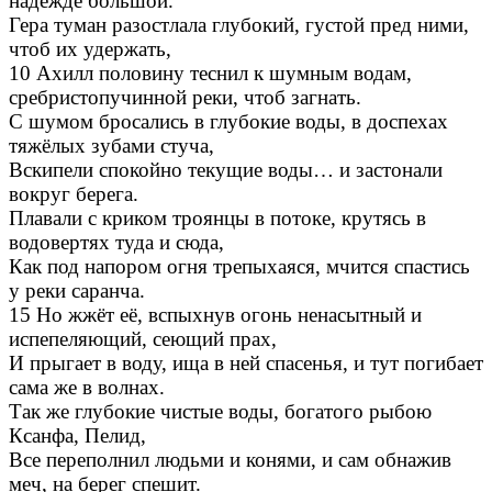
надежде большой.
Гера туман разостлала глубокий, густой пред ними,
чтоб их удержать,
10 Ахилл половину теснил к шумным водам,
сребристопучинной реки, чтоб загнать.
С шумом бросались в глубокие воды, в доспехах
тяжёлых зубами стуча,
Вскипели спокойно текущие воды… и застонали
вокруг берега.
Плавали с криком троянцы в потоке, крутясь в
водовертях туда и сюда,
Как под напором огня трепыхаяся, мчится спастись
у реки саранча.
15 Но жжёт её, вспыхнув огонь ненасытный и
испепеляющий, сеющий прах,
И прыгает в воду, ища в ней спасенья, и тут погибает
сама же в волнах.
Так же глубокие чистые воды, богатого рыбою
Ксанфа, Пелид,
Все переполнил людьми и конями, и сам обнажив
меч, на берег спешит.