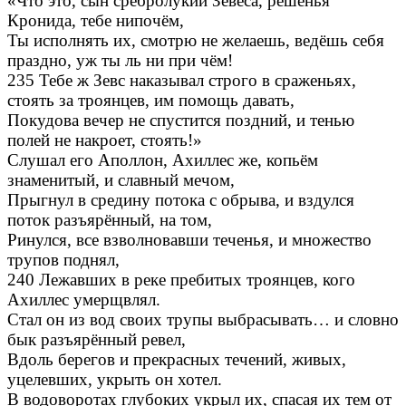
«Что это, сын сребролукий Зевеса, решенья
Кронида, тебе нипочём,
Ты исполнять их, смотрю не желаешь, ведёшь себя
праздно, уж ты ль ни при чём!
235 Тебе ж Зевс наказывал строго в сраженьях,
стоять за троянцев, им помощь давать,
Покудова вечер не спустится поздний, и тенью
полей не накроет, стоять!»
Слушал его Аполлон, Ахиллес же, копьём
знаменитый, и славный мечом,
Прыгнул в средину потока с обрыва, и вздулся
поток разъярённый, на том,
Ринулся, все взволновавши теченья, и множество
трупов поднял,
240 Лежавших в реке пребитых троянцев, кого
Ахиллес умерщвлял.
Стал он из вод своих трупы выбрасывать… и словно
бык разъярённый ревел,
Вдоль берегов и прекрасных течений, живых,
уцелевших, укрыть он хотел.
В водоворотах глубоких укрыл их, спасая их тем от