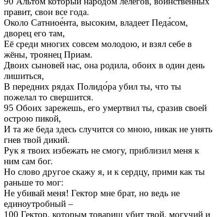
90 Альтом который народом лелегов, воинственных
правит, свои все года.
Около Сатниое́нта, высоким, владеет Педа́сом,
дворец его там,
Её среди многих совсем молодою, и взял себе в
жёны, троянец Приам.
Двоих сыновей нас, она родила, обоих в один день
лишиться,
В передних рядах Полидо́ра убил ты, что ты
пожелал то свершится.
95 Обоих зарежешь, его умертвил ты, сразив своей
острою пикой,
И та же беда здесь случится со мною, никак не унять
гнев твой дикий.
Рук я твоих избежать не смогу, приблизил меня к
ним сам бог.
Но слово другое скажу я, и к сердцу, прими как ты
раньше то мог:
Не убивай меня! Гектор мне брат, но ведь не
единоутробный –
100 Гектор, которым товарищ убит твой, могучий и