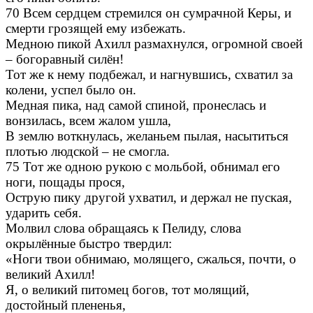
70 Всем сердцем стремился он сумрачной Керы, и
смерти грозящей ему избежать.
Медною пикой Ахилл размахнулся, огромной своей
– богоравный силён!
Тот же к нему подбежал, и нагнувшись, схватил за
колени, успел было он.
Медная пика, над самой спиной, пронеслась и
вонзилась, всем жалом ушла,
В землю воткнулась, желаньем пылая, насытиться
плотью людской – не смогла.
75 Тот же одною рукою с мольбой, обнимал его
ноги, пощады прося,
Острую пику другой ухватил, и держал не пуская,
ударить себя.
Молвил слова обращаясь к Пелиду, слова
окрылённые быстро твердил:
«Ноги твои обнимаю, молящего, сжалься, почти, о
великий Ахилл!
Я, о великий питомец богов, тот молящий,
достойный плененья,