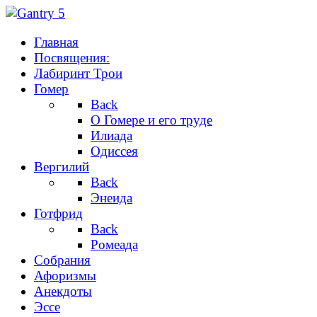
Главная
Посвящения:
Лабиринт Трои
Гомер
Back
О Гомере и его труде
Илиада
Одиссея
Вергилий
Back
Энеида
Готфрид
Back
Ромеада
Собрания
Афоризмы
Анекдоты
Эссе