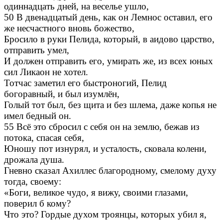
одиннадцать дней, на веселье ушло,
50 В двенадцатый день, как он Лемнос оставил, его
же несчастного вновь божество,
Бросило в руки Пелида, который, в аидово царство,
отправить умел,
И должен отправить его, умирать же, из всех юных
сил Ликаон не хотел.
Тотчас заметил его быстроногий, Пелид
богоравный, и был изумлён,
Голый тот был, без щита и без шлема, даже копья не
имел бедный он.
55 Всё это сбросил с себя он на землю, бежав из
потока, спасая себя,
Юношу пот изнурял, и усталость, сковала колени,
дрожала душа.
Гневно сказал Ахиллес благородному, смелому духу
тогда, своему:
«Боги, великое чудо, я вижу, своими глазами,
поверил б кому?
Что это? Гордые духом троянцы, которых убил я,