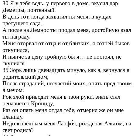
80 Я у тебя ведь, у первого в доме, вкусил дар
Деметры, почтенный.
В день тот, когда захватил ты меня, в кущах
цветущего сада,
А после на Лемнос ты продал меня, достойную взял
ты награду.
Меня оторвал от отца и от близких, я сотней быков
откупился,
И нынче за цену тройную бы я… не постоял, не
скупился.
85 Зорь лишь двенадцать минуло, как я, вернулся в
родительский дом,
После страданий, несчастий моих, опять пред твоим
я мечом.
Рок злой приводит меня в твои руки, знать стал
ненавистен Крониду,
Раз он опять меня отдал тебе, отмерил же он мне
планиду.
Недолговечным меня Лаофо́я, рождёная Альтом, на
свет родила?