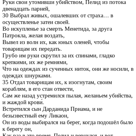
Руки свои утомивши убийством, Пелид из потока
двенадцать парней,
30 Выбрал живых, ошалевших от страха… в
осуществленье затеи своей.
Во искупленье за смерть Менетида, за друга
Патрокла, желая воздать,
Вывел из волн их, как юных оленей, чтобы
товарищам их передать.
Грубо им руки скрутил за их спинами, гладко
крепкими, их же ремнями,
Что на одеждах из сученных ниток, они же носили, в
одеждах шнурками.
35 Отдал товарищам их, к изогнутам, своим
кораблям, в его стан отвести,
Сам же назад устремился пылая, желаньем убийства,
и жаждой крови́.
Встретился сын Дарданида Приама, и не
безызвестный ему Ликаон,
Он из воды выбирался на берег, когда подошёл было
к берегу он,
Как раз в это время, Пелид и вернулся, и вот