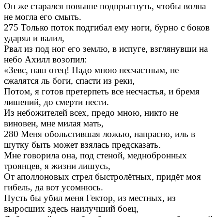
Он же старался повыше подпрыгнуть, чтобы волна
не могла его смыть.
275 Только поток подгибал ему ноги, бурно с боков
ударял и валил,
Рвал из под ног его землю, в испуге, взглянувши на
небо Ахилл возопил:
«Зевс, наш отец! Надо мною несчастным, не
сжалятся ль боги, спасти из реки,
Потом, я готов претерпеть все несчастья, и бремя
лишений, до смерти нести.
Из небожителей всех, предо мною, никто не
виновен, мне милая мать,
280 Меня обольстившая ложью, напрасно, иль в
шутку быть может взялась предсказать.
Мне говорила она, под стеной, меднобронных
троянцев, я жизни лишусь,
От аполлоновых стрел быстролётных, придёт моя
гибель, да вот усомнюсь.
Пусть бы убил меня Гектор, из местных, из
выросших здесь наилучший боец,