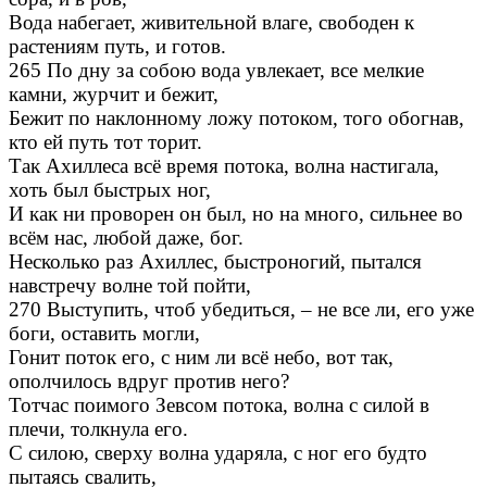
Вода набегает, живительной влаге, свободен к
растениям путь, и готов.
265 По дну за собою вода увлекает, все мелкие
камни, журчит и бежит,
Бежит по наклонному ложу потоком, того обогнав,
кто ей путь тот торит.
Так Ахиллеса всё время потока, волна настигала,
хоть был быстрых ног,
И как ни проворен он был, но на много, сильнее во
всём нас, любой даже, бог.
Несколько раз Ахиллес, быстроногий, пытался
навстречу волне той пойти,
270 Выступить, чтоб убедиться, – не все ли, его уже
боги, оставить могли,
Гонит поток его, с ним ли всё небо, вот так,
ополчилось вдруг против него?
Тотчас поимого Зевсом потока, волна с силой в
плечи, толкнула его.
С силою, сверху волна ударяла, c ног его будто
пытаясь свалить,