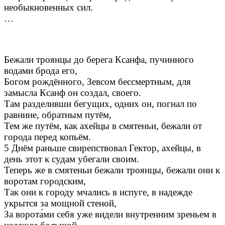
необыкновенных сил.
…
Бежали троянцы до берега Ксанфа, пучинного
водами брода его,
Богом рождённого, Зевсом бессмертным, для
замысла Ксанф он создал, своего.
Там разделивши бегущих, одних он, погнал по
равнине, обратным путём,
Тем же путём, как ахейцы в смятеньи, бежали от
города перед копьём.
5 Днём раньше свирепствовал Гектор, ахейцы, в
день этот к судам убегали своим.
Теперь же в смятеньи бежали троянцы, бежали они к
воротам городским,
Так они к городу мчались в испуге, в надежде
укрытся за мощной стеной,
За ворота́ми себя уже видели внутренним зреньем в