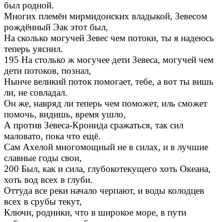
был родной.
Многих племён мирмидонских владыкой, Зевесом
рождённый Эак этот был,
На сколько могучей Зевес чем потоки, ты я надеюсь
теперь уяснил.
195 На столько ж могучее дети Зевеса, могучей чем
дети потоков, познал,
Нынче великий поток помогает, тебе, а вот ты вишь
ли, не совладал.
Он же, навряд ли теперь чем поможет, иль сможет
помочь, видишь, время ушло,
А против Зевеса-Кронида сражаться, так сил
маловато, пока что ещё.
Сам Ахелой многомощный не в силах, и в лучшие
славные годы свои,
200 Был, как и сила, глубокотекущего хоть Океана,
хоть вод всех в глуби.
Оттуда все реки начало черпают, и воды колодцев
всех в срубы текут,
Ключи, родники, что в широкое море, в пути