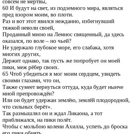
совсем не мертвы,
60 И будут на свет, из подземного мира, являться
пред взором моим, во плоти.
Раз и вот этот явился нежданно, избегнувший
тяжкой неволи своей,
Проданный мною на Лемнос священный, да здесь
оказался, по воле – но чьей?
Не удержало глубокое море, его слабака, хотя
многих других,
Держит однако, так пусть же попробует он моей
пики, меж рёбер своих.
65 Чтоб убедиться я мог моим сердцем, увидеть
своими глазами, что он,
Также сумеет вернуться оттуда, куда будет нынче
мной препровождён?
Или он будет удержан землёю, землёй плодородной,
что сильных берёт».
Так размышлял он и ждал Ликаона, а тот
приближался, на пики полёт.
Чтобы с мольбою колени Ахилла, успеть до броска
его пики обнять.