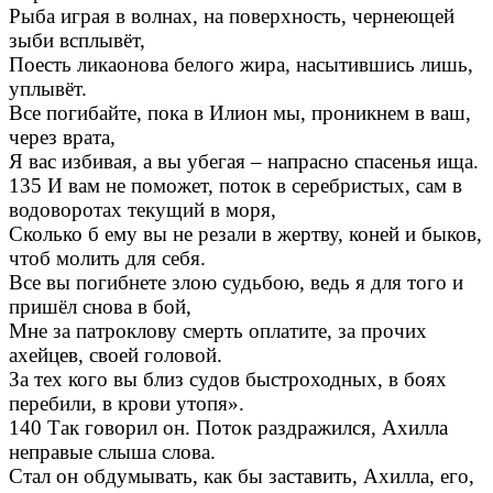
Рыба играя в волнах, на поверхность, чернеющей
зыби всплывёт,
Поесть ликаонова белого жира, насытившись лишь,
уплывёт.
Все погибайте, пока в Илион мы, проникнем в ваш,
через врата,
Я вас избивая, а вы убегая – напрасно спасенья ища.
135 И вам не поможет, поток в серебристых, сам в
водоворотах текущий в моря,
Сколько б ему вы не резали в жертву, коней и быков,
чтоб молить для себя.
Все вы погибнете злою судьбою, ведь я для того и
пришёл снова в бой,
Мне за патроклову смерть оплатите, за прочих
ахейцев, своей головой.
За тех кого вы близ судов быстроходных, в боях
перебили, в крови утопя».
140 Так говорил он. Поток раздражился, Ахилла
неправые слыша слова.
Стал он обдумывать, как бы заставить, Ахилла, его,