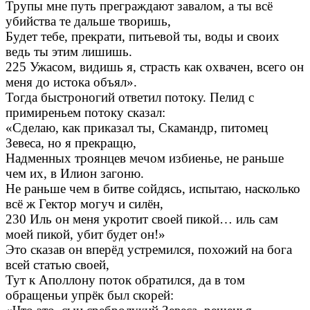
Трупы мне путь преграждают завалом, а ты всё
убийства те дальше творишь,
Будет тебе, прекрати, питьевой ты, воды и своих
ведь ты этим лишишь.
225 Ужасом, видишь я, страсть как охвачен, всего он
меня до истока объял».
Тогда быстроногий ответил потоку. Пелид с
примиреньем потоку сказал:
«Сделаю, как приказал ты, Скамандр, питомец
Зевеса, но я прекращю,
Надменных троянцев мечом избиенье, не раньше
чем их, в Илион загоню.
Не раньше чем в битве сойдясь, испытаю, насколько
всё ж Гектор могуч и силён,
230 Иль он меня укротит своей пикой… иль сам
моей пикой, убит будет он!»
Это сказав он вперёд устремился, похожий на бога
всей статью своей,
Тут к Аполлону поток обратился, да в том
обращеньи упрёк был скорей: