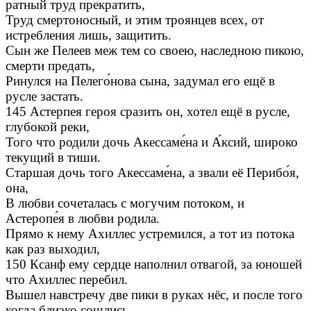
ратный труд прекратить,
Труд смертоносный, и этим троянцев всех, от
истребления лишь, защитить.
Сын же Пелеев меж тем со своею, наследною пикою,
смерти предать,
Ринулся на Пелего́нова сына, задумал его ещё в
русле застать.
145 Астерпея героя сразить он, хотел ещё в русле,
глубокой реки,
Того что родили дочь Акессаме́на и А́ксий, широко
текущий в тиши.
Старшая дочь того Акессаме́на, а звали её Перибо́я,
она,
В любви сочеталась с могучим потоком, и
Астеропе́я в любви родила.
Прямо к нему Ахиллес устремился, а тот из потока
как раз выходил,
150 Ксанф ему сердце наполнил отвагой, за юношей
что Ахиллес перебил.
Вышел навстречу две пики в руках нёс, и после того
когда близко сошлись,