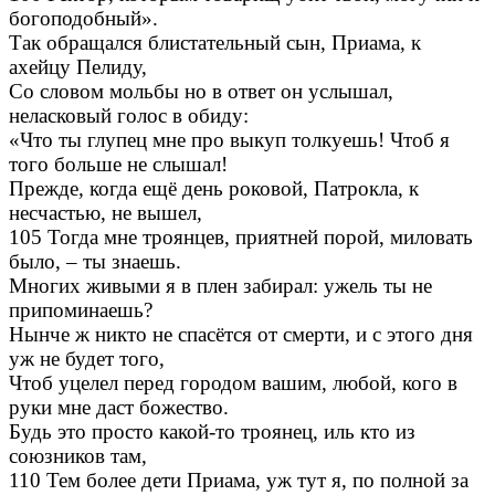
богоподобный».
Так обращался блистательный сын, Приама, к
ахейцу Пелиду,
Со словом мольбы но в ответ он услышал,
неласковый голос в обиду:
«Что ты глупец мне про выкуп толкуешь! Чтоб я
того больше не слышал!
Прежде, когда ещё день роковой, Патрокла, к
несчастью, не вышел,
105 Тогда мне троянцев, приятней порой, миловать
было, – ты знаешь.
Многих живыми я в плен забирал: ужель ты не
припоминаешь?
Нынче ж никто не спасётся от смерти, и с этого дня
уж не будет того,
Чтоб уцелел перед городом вашим, любой, кого в
руки мне даст божество.
Будь это просто какой-то троянец, иль кто из
союзников там,
110 Тем более дети Приама, уж тут я, по полной за