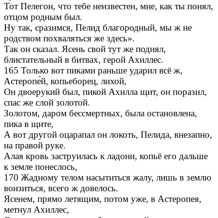
Тот Пелегон, что тебе неизвестен, мне, как ты понял,
отцом родным был.
Ну так, сразимся, Пелид благородный, мы ж не
родством похваляться же здесь».
Так он сказал. Ясень свой тут же поднял,
блистательный в битвах, герой Ахиллес.
165 Только вот пиками раньше ударил всё ж,
Астеропе́й, копьеборец, лихой,
Он двоерукий был, пикой Ахилла щит, он поразил,
спас же слой золотой.
Золотом, даром бессмертных, была остановлена,
пика в щите,
А вот другой оцарапал он локоть, Пелида, внезапно,
на правой руке.
Алая кровь заструилась к ладони, копьё его дальше
к земле понеслось,
170 Жадному телом насытиться жалу, лишь в землю
вонзиться, всего ж довелось.
Ясенем, прямо летящим, потом уже, в Астеропея,
метнул Ахиллес,