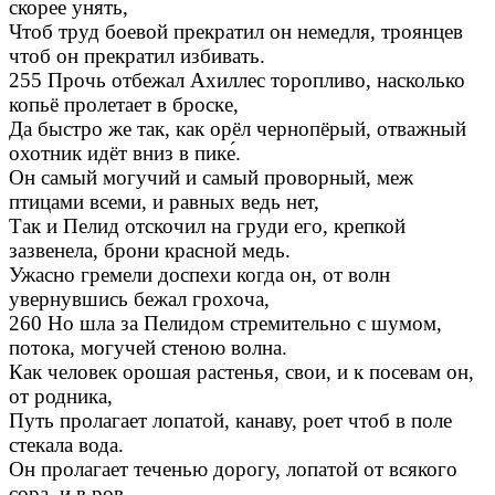
скорее унять,
Чтоб труд боевой прекратил он немедля, троянцев
чтоб он прекратил избивать.
255 Прочь отбежал Ахиллес торопливо, насколько
копьё пролетает в броске,
Да быстро же так, как орёл чернопёрый, отважный
охотник идёт вниз в пике́.
Он самый могучий и самый проворный, меж
птицами всеми, и равных ведь нет,
Так и Пелид отскочил на груди его, крепкой
зазвенела, брони красной медь.
Ужасно гремели доспехи когда он, от волн
увернувшись бежал грохоча,
260 Но шла за Пелидом стремительно с шумом,
потока, могучей стеною волна.
Как человек орошая растенья, свои, и к посевам он,
от родника,
Путь пролагает лопатой, канаву, роет чтоб в поле
стекала вода.
Он пролагает теченью дорогу, лопатой от всякого
сора, и в ров,