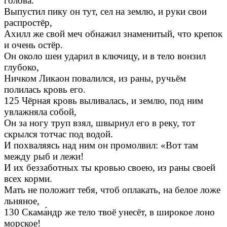
голова.
Выпустил пику он тут, сел на землю, и руки свои
распростёр,
Ахилл же свой меч обнажил знаменитый, что крепок
и очень остёр.
Он около шеи ударил в ключицу, и в тело вонзил
глубоко,
Ничком Ликаон повалился, из раны, ручьём
полилась кровь его.
125 Чёрная кровь выливалась, и землю, под ним
увлажняла собой,
Он за ногу труп взял, швырнул его в реку, тот
скрылся тотчас под водой.
И похваляясь над ним он промолвил: «Вот там
между рыб и лежи!
И их беззаботных ты кровью своею, из раны своей
всех корми.
Мать не положит тебя, чтоб оплакать, на белое ложе
льняное,
130 Скама́ндр же тело твоё унесёт, в широкое лоно
морское!