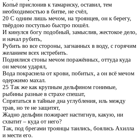
Копьё прислонив к тамариску, оставил, тем
необходимостью в битве, не счёл,
20 С одним лишь мечом, на троянцев, он к берегу,
твёрдою поступью быстро пошёл.
И кинулся богу подобный, замыслив, жестокое дело,
и начал рубить,
Рубить во все стороны, загнанных в воду, с горячим
желанием всех истребить.
Поднялися стоны мечом поражённых, оттуда куда
он мечом ударял,
Вода покраснела от крови, побитых, а он всё мечом
одержимо махал.
25 Так же как крупным дельфином гонимые,
рыбины разные в страхе спешат,
Спрятаться в тайные дна углубления, иль между
трав, но те не защитят,
Жадно дельфин пожирает настигнув, какую, ни
схватит – куда от него?
Так, под брегами троянцы таились, боялись Ахилла
и мести его.