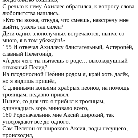
С речью к нему Ахиллес обратился, к вопросу слова
любопытства нашлись.
«Кто ты вояка, откуда, что смеешь, навстречу мне
выйти, ужель так силён?
Дети одних злополучных встречаются, нынче со
мною, я в том убеждён!»
155 И отвечал Ахиллесу блистательный, Астеропе́й,
славный Пелегони́д,
«А для чего ты пытаешь о роде… высокодушный
отважный Пелид?
Из плодоносной Пео́нии родом я, край хоть далёк,
но я видишь пришёл,
С длинными копьями храбрых пеонов, на помощь
троянцам, недавно привёл.
Нынче, со дня что я прибыл к троянцам,
одиннадцать зорь миновало всего,
160 Родоначальник мне Аксий широкий, так
утверждают все до одного.
Сам Пелегон от широкого Аксия, воды несущего,
происходил,