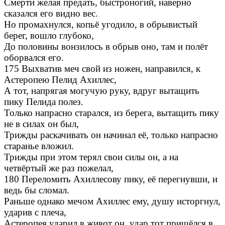
Смерти желая предать, быстроногий, наверно
сказался его видно вес.
Но промахнулся, копьё угодило, в обрывистый
берег, вошло глубоко,
До половины вонзилось в обрыв оно, там и полёт
оборвался его.
175 Выхватив меч свой из ножен, направился, к
Астеропею Пелид Ахиллес,
А тот, напрягая могучую руку, вдруг вытащить
пику Пелида полез.
Только напрасно старался, из берега, вытащить пику
не в силах он был,
Трижды раскачивать он начинал её, только напрасно
старанье вложил.
Трижды при этом терял свои силы он, а на
четвёртый же раз пожелал,
180 Переломить Ахиллесову пику, её перегнувши, и
ведь бы сломал.
Раньше однако мечом Ахиллес ему, душу исторгнул,
ударив с плеча,
Астеропея ударил в живот он, удар тот пришёлся в