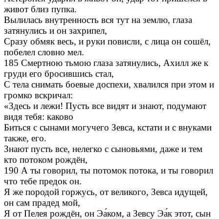
живот близ пупка.
Вылилась внутренность вся тут на землю, глаза
затянулись и он захрипел,
Сразу обмяк весь, и руки повисли, с лица он сошёл,
побелел словно мел.
185 Смертною тьмою глаза затянулись, Ахилл же к
груди его бросившись стал,
С тела снимать боевые доспехи, хвалился при этом и
громко вскричал:
«Здесь и лежи! Пусть все видят и знают, подумают
видя тебя: каково
Биться с сынами могучего Зевса, кстати и с внуками
также, его.
Знают пусть все, нелегко с сыновьями, даже и тем
кто потоком рождён,
190 А ты говорил, ты потомок потока, и ты говорил
что тебе предок он.
Я же породой горжусь, от великого, Зевса идущей,
он сам прадед мой,
Я от Пелея рождён, он Эа́ком, а Зевсу Эа́к этот, сын