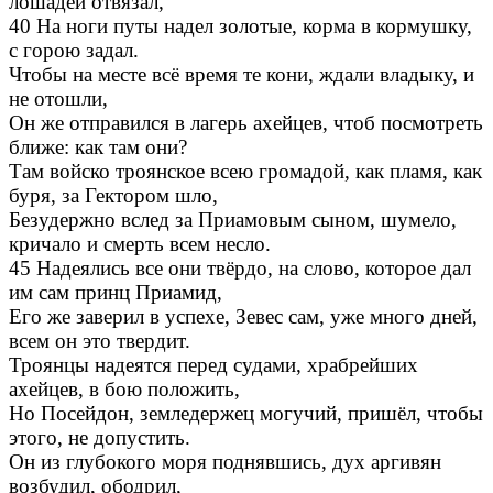
лошадей отвязал,
40 На ноги путы надел золотые, корма в кормушку,
с горою задал.
Чтобы на месте всё время те кони, ждали владыку, и
не отошли,
Он же отправился в лагерь ахейцев, чтоб посмотреть
ближе: как там они?
Там войско троянское всею громадой, как пламя, как
буря, за Гектором шло,
Безудержно вслед за Приамовым сыном, шумело,
кричало и смерть всем несло.
45 Надеялись все они твёрдо, на слово, которое дал
им сам принц Приамид,
Его же заверил в успехе, Зевес сам, уже много дней,
всем он это твердит.
Троянцы надеятся перед судами, храбрейших
ахейцев, в бою положить,
Но Посейдон, земледержец могучий, пришёл, чтобы
этого, не допустить.
Он из глубокого моря поднявшись, дух аргивян
возбудил, ободрил,