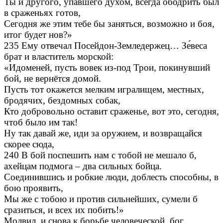
Ты и другого, упавшего духом, всегда ободрить был
в сраженьях готов,
Сегодня же этим тебе бы заняться, возможно и боя,
итог будет нов?»
235 Ему отвечал Посейдон-Земледержец… Зе́веса
брат и властитель морской:
«Идоменей, пусть вовек из-под Трои, покинувший
бой, не вернётся домой.
Пусть тот окажется мелким игралищем, местных,
бродячих, бездомных собак,
Кто добровольно оставит сраженье, вот это, сегодня,
чтоб было им так!
Ну так давай же, иди за оружием, и возвращайся
скорее сюда,
240 В бой поспешить нам с тобой не мешало б,
ахейцам подмога – два сильных бойца.
Соединившись и робкие люди, доблесть способны, в
бою проявить,
Мы же с тобою и против сильнейших, сумели б
сразиться, и всех их побить!»
Молвил, и снова к борьбе человеческой, бог