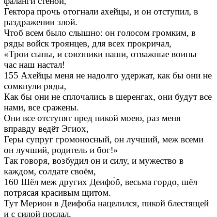
фаланги стеной,
Гектора прочь отогнали ахейцы, и он отступил, в
раздражении злой.
Чтоб всем было слышно: он голосом громким, в
ряды войск троянцев, для всех прокричал,
«Трои сыны, и союзники наши, отважные воины –
час наш настал!
155 Ахейцы меня не надолго удержат, как бы они не
сомкнули ряды,
Как бы они не сплочались в шеренгах, они будут все
нами, все сражены.
Они все отступят пред пикой моею, раз меня
вправду ведёт Эгиох,
Геры супруг громоносный, он лучший, меж всеми
он лучший, родитель и бог!»
Так говоря, возбудил он и силу, и мужество в
каждом, солдате своём,
160 Шёл меж других Деифо́б, весьма гордо, шёл
потрясая красивым щитом.
Тут Мерион в Деифоба нацелился, пикой блестящей
и с силой послал,