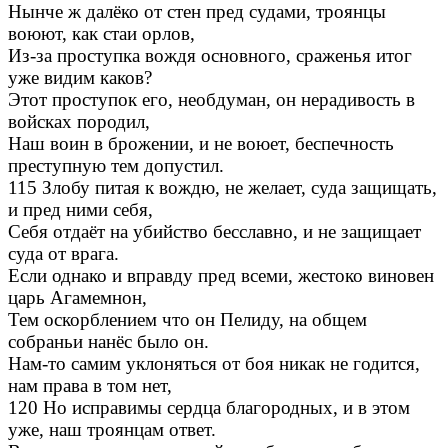
Нынче ж далёко от стен пред судами, троянцы
воюют, как стаи орлов,
Из-за проступка вождя основного, сраженья итог
уже видим каков?
Этот проступок его, необдуман, он нерадивость в
войсках породил,
Наш воин в брожении, и не воюет, беспечность
преступную тем допустил.
115 Злобу питая к вождю, не желает, суда защищать,
и пред ними себя,
Себя отдаёт на убийство бесславно, и не защищает
суда от врага.
Если однако и вправду пред всеми, жестоко виновен
царь Агамемнон,
Тем оскорблением что он Пелиду, на общем
собраньи нанёс было он.
Нам-то самим уклоняться от боя никак не годится,
нам права в том нет,
120 Но исправимы сердца благородных, и в этом
уже, наш троянцам ответ.