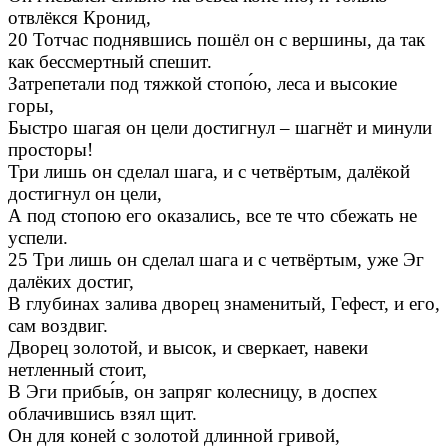
отвлёкся Кронид,
20 Тотчас поднявшись пошёл он с вершины, да так
как бессмертный спешит.
Затрепетали под тяжкой стопо́ю, леса и высокие
горы,
Быстро шагая он цели достигнул – шагнёт и минули
просторы!
Три лишь он сделал шага, и с четвёртым, далёкой
достигнул он цели,
А под стопою его оказались, все те что сбежать не
успели.
25 Три лишь он сделал шага и с четвёртым, уже Эг
далёких достиг,
В глубинах залива дворец знаменитый, Гефест, и его,
сам воздвиг.
Дворец золотой, и высок, и сверкает, навеки
нетленный стоит,
В Эги прибы́в, он запряг колесницу, в доспех
облачившись взял щит.
Он для коней с золотой длинной гривой,