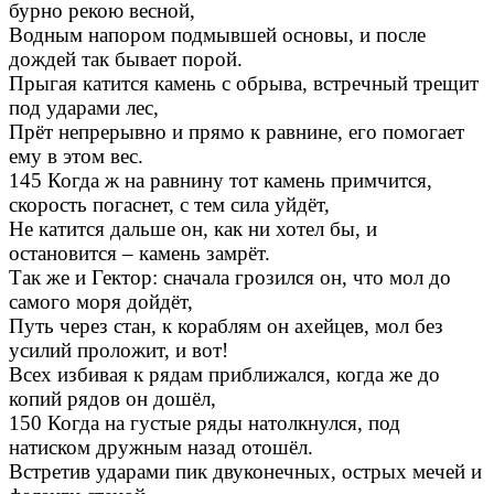
бурно рекою весной,
Водным напором подмывшей основы, и после
дождей так бывает порой.
Прыгая катится камень с обрыва, встречный трещит
под ударами лес,
Прёт непрерывно и прямо к равнине, его помогает
ему в этом вес.
145 Когда ж на равнину тот камень примчится,
скорость погаснет, с тем сила уйдёт,
Не катится дальше он, как ни хотел бы, и
остановится – камень замрёт.
Так же и Гектор: сначала грозился он, что мол до
самого моря дойдёт,
Путь через стан, к кораблям он ахейцев, мол без
усилий проложит, и вот!
Всех избивая к рядам приближался, когда же до
копий рядов он дошёл,
150 Когда на густые ряды натолкнулся, под
натиском дружным назад отошёл.
Встретив ударами пик двуконечных, острых мечей и