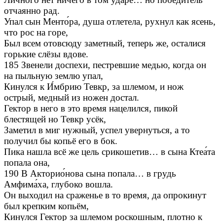
отчаянно рад.
Упал сын Менто́ра, душа отлетела, рухнул как ясень,
что рос на горе,
Был всем отовсюду заметный, теперь же, осталися
горькие слёзы вдове.
185 Звенели доспехи, пестревшие медью, когда он
на пыльную землю упал,
Кинулся к И́мбрию Тевкр, за шлемом, и нож
острый, медный из ножен достал.
Гектор в него в это время нацелился, пикой
блестящей но Тевкр усёк,
Заметил в миг нужный, успел увернуться, а то
получил бы копьё его в бок.
Пика нашла всё же цель срикошетив… в сына Ктеа́та
попала она,
190 В Акторио́нова сына попала… в грудь
Амфима́ха, глубоко вошла.
Он выходил на сраженье в то время, да опрокинут
был крепким копьём,
Кинулся Гектор за шлемом роскошным, плотно к