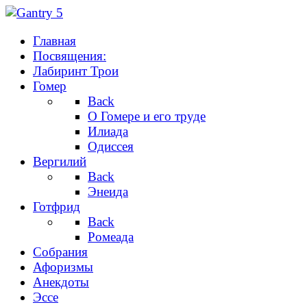
Главная
Посвящения:
Лабиринт Трои
Гомер
Back
О Гомере и его труде
Илиада
Одиссея
Вергилий
Back
Энеида
Готфрид
Back
Ромеада
Собрания
Афоризмы
Анекдоты
Эссе