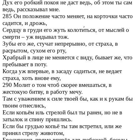
Дух его робкий покоя не даст ведь, об этом ты сам
ведь, рассказывал мне.
285 Он положение часто меняет, на корточки часто
садится, и дрожь,
Сердцу в груди его жуть колоти́ться, от мыслей о
смерти – уж видывал тож.
Зубы его же, стучат непрерывно, от страха, в
расрытом, сухом его рту,
Храбрый в лице не меняется с виду, бывает же, что
пребывает в поту.
Когда уж впервые, в засаду садиться, не ведает
страха, хоть внове ему,
290 Молит о том чтоб скорее вмешаться, в
жестокую битву, в работу мечу.
Там с уважением к силе твоей бы, как и к рукам бы
твоим отнеслись,
Если копьём иль стрелой был ты ранен, но не в
затылок и спину пришлись.
Если бы грудью копьё ты там встретил, или же
принял стрелу животом,
Бросившись прямо вперёд для любезной, беседы-