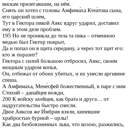
вискам прилегавшим, на нём.
Снять он хотел с головы Амфима́ха Ктеа́това сына,
его царский шлем,
Тут в Гектора пикой Аякс вдруг ударил, доставил
ему в этом деле проблем.
195 Но не проникла до тела та пика – отменною
медью был Гектор покрыт,
Да и попал он в щита середину, а через тот щит его:
кто ж поразит?
Гектора с силой большою отбросил, Аякс, своим
мощным ударом копья,
Он, отбежал от обоих убитых, и их унесли аргивяне
спеша.
А Амфимаха, Мене́сфей божественный, в паре с ним
Стихий – данайцев вожди,
200 К войску ахейцев, как брата и друга… от
надругательства быстро снесли.
Двое Аяксов же И́мбрия взяли, кипевшие
храбростью бурной – орлы!
Как два безбоязненных льва, что козою, разжились,