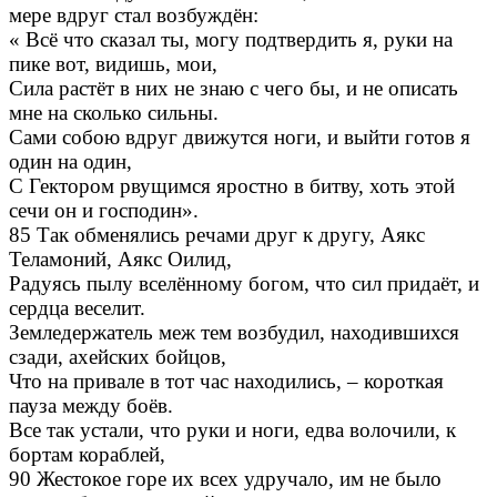
мере вдруг стал возбуждён:
« Всё что сказал ты, могу подтвердить я, руки на
пике вот, видишь, мои,
Сила растёт в них не знаю с чего бы, и не описать
мне на сколько сильны.
Сами собою вдруг движутся ноги, и выйти готов я
один на один,
С Гектором рвущимся яростно в битву, хоть этой
сечи он и господин».
85 Так обменялись речами друг к другу, Аякс
Теламоний, Аякс Оилид,
Радуясь пылу вселённому богом, что сил придаёт, и
сердца веселит.
Земледержатель меж тем возбудил, находившихся
сзади, ахейских бойцов,
Что на привале в тот час находились, – короткая
пауза между боёв.
Все так устали, что руки и ноги, едва волочили, к
бортам кораблей,
90 Жестокое горе их всех удручало, им не было