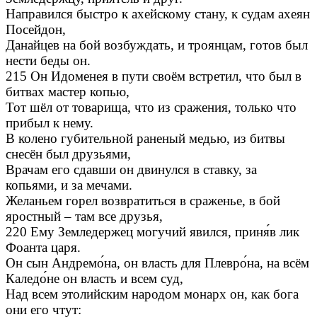
Направился быстро к ахейскому стану, к судам ахеян
Посейдон,
Данайцев на бой возбуждать, и троянцам, готов был
нести беды он.
215 Он Идоменея в пути своём встретил, что был в
битвах мастер копью,
Тот шёл от товарища, что из сражения, только что
прибыл к нему.
В колено губительной раненый медью, из битвы
снесён был друзьями,
Врачам его сдавши он двинулся в ставку, за
копьями, и за мечами.
Желаньем горел возвратиться в сраженье, в бой
яростный – там все друзья,
220 Ему Земледержец могучий явился, приня́в лик
Фоанта царя.
Он сын Андремо́на, он власть для Плевро́на, на всём
Каледо́не он власть и всем суд,
Над всем этолийским народом монарх он, как бога
они его чтут: