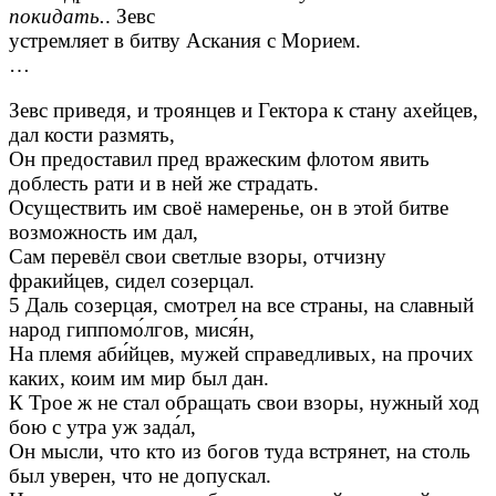
покидать.
. Зевс
устремляет в битву Аскания с Морием.
…
Зевс приведя, и троянцев и Гектора к стану ахейцев,
дал кости размять,
Он предоставил пред вражеским флотом явить
доблесть рати и в ней же страдать.
Осуществить им своё намеренье, он в этой битве
возможность им дал,
Сам перевёл свои светлые взоры, отчизну
фракийцев, сидел созерцал.
5 Даль созерцая, смотрел на все страны, на славный
народ гиппомо́лгов, мися́н,
На племя аби́йцев, мужей справедливых, на прочих
каких, коим им мир был дан.
К Трое ж не стал обращать свои взоры, нужный ход
бою с утра уж зада́л,
Он мысли, что кто из богов туда встрянет, на столь
был уверен, что не допускал.