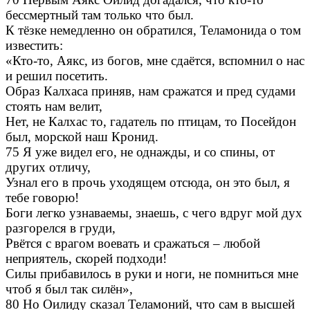
бессмертный там только что был.
К тёзке немедленно он обратился, Теламонида о том
известить:
«Кто-то, Аякс, из богов, мне сдаётся, вспомнил о нас
и решил посетить.
Образ Калхаса приняв, нам сражатся и пред судами
стоять нам велит,
Нет, не Калхас то, гадатель по птицам, то Посейдон
был, морской наш Кронид.
75 Я уже видел его, не однажды, и со спины, от
других отличу,
Узнал его в прочь уходящем отсюда, он это был, я
тебе говорю!
Боги легко узнаваемы, знаешь, с чего вдруг мой дух
разгорелся в груди,
Рвётся с врагом воевать и сражаться – любой
неприятель, скорей подходи!
Силы прибавилось в руки и ноги, не помниться мне
чтоб я был так силён»,
80 Но Оилиду сказал Теламоний, что сам в высшей