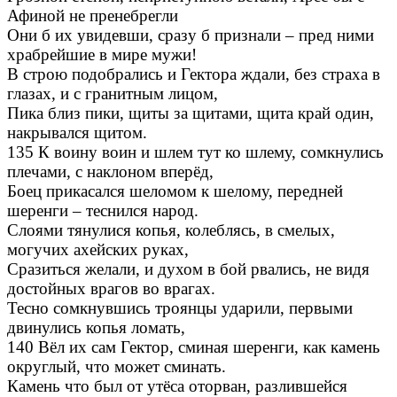
Афиной не пренебрегли
Они б их увидевши, сразу б признали – пред ними
храбрейшие в мире мужи!
В строю подобрались и Гектора ждали, без страха в
глазах, и с гранитным лицом,
Пика близ пики, щиты за щитами, щита край один,
накрывался щитом.
135 К воину воин и шлем тут ко шлему, сомкнулись
плечами, с наклоном вперёд,
Боец прикасался шеломом к шелому, передней
шеренги – теснился народ.
Слоями тянулися копья, колеблясь, в смелых,
могучих ахейских руках,
Сразиться желали, и духом в бой рвались, не видя
достойных врагов во врагах.
Тесно сомкнувшись троянцы ударили, первыми
двинулись копья ломать,
140 Вёл их сам Гектор, сминая шеренги, как камень
округлый, что может сминать.
Камень что был от утёса оторван, разлившейся