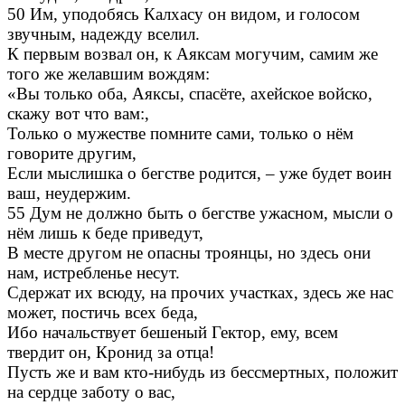
50 Им, уподобясь Калхасу он видом, и голосом
звучным, надежду вселил.
К первым возвал он, к Аяксам могучим, самим же
того же желавшим вождям:
«Вы только оба, Аяксы, спасёте, ахейское войско,
скажу вот что вам:,
Только о мужестве помните сами, только о нём
говорите другим,
Если мыслишка о бегстве родится, – уже будет воин
ваш, неудержим.
55 Дум не должно быть о бегстве ужасном, мысли о
нём лишь к беде приведут,
В месте другом не опасны троянцы, но здесь они
нам, истребленье несут.
Сдержат их всюду, на прочих участках, здесь же нас
может, постичь всех беда,
Ибо начальствует бешеный Гектор, ему, всем
твердит он, Кронид за отца!
Пусть же и вам кто-нибудь из бессмертных, положит
на сердце заботу о вас,