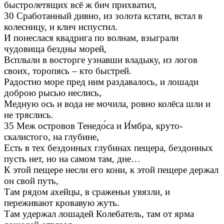
быстролетящих всё ж бич прихватил,
30 Сработанный дивно, из золота кстати, встал в
колесницу, и клич испустил.
И понеслася квадрига по волнам, взыграли
чудовища бездны морей,
Всплыли в восторге узнавши владыку, из логов
своих, торопясь – кто быстрей.
Радостно море пред ним раздавалось, и лошади
доброю рысью неслись,
Медную ось и вода не мочила, ровно колёса шли и
не тряслись.
35 Меж островов Тенедо́са и И́мбра, круто-
скалистого, на глубине,
Есть в тех бездонных глубинах пещера, бездонных
пусть нет, но на самом там, дне…
К этой пещере несли его кони, к этой пещере держал
он свой путь,
Там рядом ахейцы, в сраженьи увязли, и
переживают кровавую жуть.
Там удержал лошадей Колебатель, там от ярма