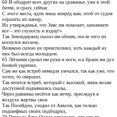
60 И ободрит всех других на сраженье, уже в этой
битве, и сразу, сейчас.
С этого места, идти лишь вперёд вам, чтоб от судов
отразить их напор,
Их утвержденья, что Зевс им поможет, запомните
все – это глупость и вздор!»
Так Земледержец сказал им обоим, после чего их
коснулся жезлом,
Великою силою их преисполнил, хоть каждый их
них был всегда молодцом.
65 Лёгкими сделал им руки и ноги, и к брани им дух
боевой укрепил,
Сам же как ястреб немедля умчался, так как уже, что
хотел, то свершил.
Так мчится ястреб, который с высокой, лишь козам
доступной поднявшись скалы,
Через равнины несётся как ветер, преследуя в
воздухе жертвы свои.
Так Посейдон, уходил от Аяксов, как только
подшефных своих подбодрил,
70 Первым Аякс Оилид догадался, что кто-то