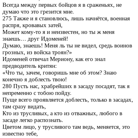
Всегда между первых бойцов я в сраженьях, не
думаю что это грезится мне.
275 Также и я становлюсь, лишь начнётся, военная
распря, кровавых затей,
Может кому-то я и неизвестен, но ты ж меня
знаешь… друг Идоменей!
Думаю, знаешь! Меня ль ты не видел, средь воинов
грозных, из войска троян?»
Идоменей отвечал Мериону, как его знал
предводитель критян:
«Что ты, зачем, говоришь мне об этом? Знаю
конечно я доблесть твою!
280 Пусть нас, храбрейших в засаду посадят, так я
непременно с тобою пойду.
Пуще всего проявляется доблесть, только в засадах,
там сразу видать,
Кто из трусливых, а кто из отважных, любого в
засаде легко распознать.
Цветом лицо, у трусливого там ведь, меняется, это
известно тебе,