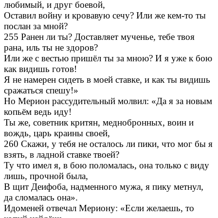
любимый, и друг боевой,
Оставил войну и кровавую сечу? Или же кем-то ты
послан за мной?
255 Ранен ли ты? Доставляет мученье, тебе твоя
рана, иль ты не здоров?
Или же с вестью пришёл ты за мною? И я уже к бою
как видишь готов!
Я не намерен сидеть в моей ставке, и как ты видишь
сражаться спешу!»
Но Мерион рассудительный молвил: «Да я за новым
копьём ведь иду!
Ты же, советник критян, меднобронных, воин и
вождь, царь краины своей,
260 Скажи, у тебя не осталось ли пики, что мог бы я
взять, в ладной ставке твоей?
Ту что имел я, в бою поломалась, она только с виду
лишь, прочной была,
В щит Деифоба, надменного мужа, я пику метнул,
да сломалась она».
Идоменей отвечал Мериону: «Если желаешь, то