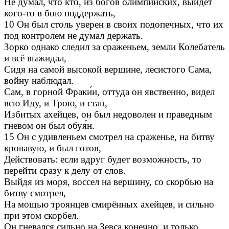
Не думал, что кто, из богов олимпийских, выйдет
кого-то в бою поддержать,
10 Он был столь уверен в своих подопечных, что их
под контролем не думал держать.
Зорко однако следил за сраженьем, земли Колебатель
и всё выжидал,
Сидя на самой высокой вершине, лесистого Сама,
войну наблюдал.
Сам, в горной Фраки́и, оттуда он явственно, видел
всю Иду, и Трою, и стан,
Избитых ахейцев, он был недоволен и праведным
гневом он был обуя́н.
15 Он с удивленьем смотрел на сраженье, на битву
кровавую, и был готов,
Действовать: если вдруг будет возможность, то
перейти сразу к делу от слов.
Выйдя из моря, воссел на вершину, со скорбью на
битву смотрел,
На мощью троянцев смирённых ахейцев, и сильно
при этом скорбел.
Он гневался сильно на Зевса конечно, и только