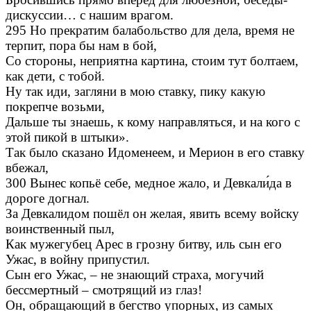
дискуссии… с нашим врагом.
295 Но прекратим балабольство для дела, время не
терпит, пора бы нам в бой,
Со стороны, неприятна картина, стоим тут болтаем,
как дети, с тобой.
Ну так иди, загляни в мою ставку, пику какую
покрепче возьми,
Дальше ты знаешь, к кому направляться, и на кого с
этой пикой в штыки».
Так было сказано Идоменеем, и Мерион в его ставку
вбежал,
300 Вынес копьё себе, медное жало, и Девкали́да в
дороге догнал.
За Девкалидом пошёл он желая, явить всему войску
воинственный пыл,
Как мужегубец Арес в грозну битву, иль сын его
Ужас, в войну припустил.
Сын его Ужас, – не знающий страха, могучий
бессмертный – смотрящий из глаз!
Он, обращающий в бегство упорных, из самых