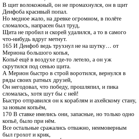
В щит волокожный, он не промахнулся, он в щит
Деифоба красивый попал.
Но медное жало, на древке огромном, в полёте
сломалось, напрасен был труд,
Щита не пробил и скорей удалился, а то в самого
что-нибудь вдруг метнут.
165 И Деифоб ведь трухнул не на шутку… от
Мериона большого копья,
Копьё ещё в воздухе где-то летело, а он уж
скрутился под сенью щита.
А Мерион быстро в строй воротился, вернулся в
ряды своих ратных друзей,
Он негодовал, что победу, прошляпил, и пика
сломалась, хотя шут бы с ней!
Быстро отправился он к кораблям и ахейскому стану,
за новым копьём,
170 В ставке имелись они, запасные, но только одно
копьё, было при нём.
Все остальные сражались отважно, неимоверным
был грохот и крик,