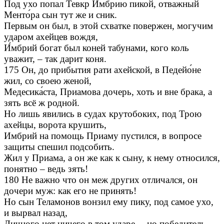
Под ухо попал Тевкр И́мбрию пикой, отважный
Менто́ра сын тут же и сник.
Первым он был, в этой схватке повержен, могучим
ударом ахейцев вождя,
И́мбрий богат был коней табунами, кого коль
уважит, – так дарит коня.
175 Он, до прибытия рати ахейской, в Педейо́не
жил, со своею женой,
Медесика́ста, Приамова дочерь, хоть и вне брака, а
зять всё ж родной.
Но лишь явились в судах крутобоких, под Трою
ахейцы, ворота крушить,
Имбрий на помощь Приаму пустился, в вопросе
защиты спешил подсобить.
Жил у Приама, а он же как к сыну, к нему относился,
понятно – ведь зять!
180 Не важно что он меж других отличался, он
дочери муж: как его не принять!
Но сын Теламонов вонзил ему пику, под самое ухо,
и вырвал назад,
Личного нет ничего в том ударе… но победитель