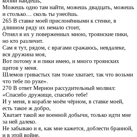
копий найдёшь,
Можешь одно там найти, можешь двадцать, можешь
и столько… сколь ты унесёшь.
265 В ставке моей прислонёнными к стенке, в
длинном ряду их немало стоит,
Отнял я их у поверженных мною, троянские пики,
но кто различит.
Сам я тут, рядом, с врагами сражаюсь, невдалеке,
вся дружина моя,
Вот потому я и пики имею, и много троянских
щитов у меня.
Шлемов гривастых там тоже хватает, так что возьми
что тебе по руке».
270 В ответ Мерион рассудительный молвил:
«Спасибо дружище, спасибо тебе!
И у меня, в корабле моём чёрном, в ставке моей,
есть такое ж добро,
Хватает такой же военной добычи, только идти мне
за ней далеко.
Не забываю и я, как мне кажется, доблести бранной,
и в этой войне,