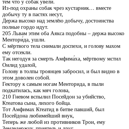
тем что у собак увели.
Из-под охраны собак чрез кустарник… вместе
добычу ту в пастях несут,
Держа высоко над землёю добычу, достоинства
полные гордо идут.
205 Львам этим оба Аякса подобны – держа высоко
Ментори́да, ушли.
С мёртвого тела снимали доспехи, и голову махом
ему отсекли.
Так негодуя за смерть Амфима́ха, мёртвому мстил
Оилид удалой,
Голову в толпы троянцев забросил, и был видно в
этом доволен собой.
Гектору к самым ногам Менторида, в пыли
подкатилась, как мяч голова,
210 Гневом вспылил Посейдон за убийство,
Ктеатова сына, лихого бойца.
Тот Амфимах Ктеатид в битве павший, был
Посейдона любимейший внук,
Теперь же любой из противников Трои, ему
Земледержцу, приятель и друг.