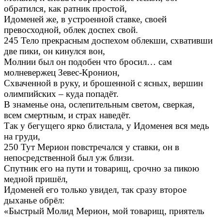
обратился, как ратник простой,
Идоменей же, в устроенной ставке, своей
превосходной, облек доспех свой.
245 Тело прекрасным доспехом облекши, схвативши
две пики, он кинулся вон,
Молнии был он подобен что бросил… сам
молневержец Зевес-Кронион,
Схваченной в руку, и брошенной с ясных, вершин
олимпийских – куда попадёт.
В знаменье она, ослепительным светом, сверкая,
всем смертным, и страх наведёт.
Так у бегущего ярко блистала, у Идоменея вся медь
на груди,
250 Тут Мерион повстречался у ставки, он в
непосредственной был уж близи.
Спутник его на пути и товарищ, срочно за пикою
медной пришёл,
Идоменей его только увидел, так сразу второе
дыханье обрёл:
«Быстрый Молид Мерион, мой товарищ, приятель