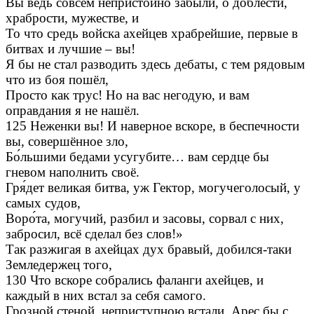
Вы ведь совсем непристойно забыли, о доблести,
храбрости, мужестве, и
То что средь войска ахейцев храбрейшие, первые в
битвах и лучшие – вы!
Я бы не стал разводить здесь дебаты, с тем рядовым
что из боя пошёл,
Просто как трус! Но на вас негодую, и вам
оправдания я не нашёл.
125 Неженки вы! И наверное вскоре, в беспечности
вы, совершённое зло,
Бо́льшими бедами усугубите… вам сердце бы
гневом наполнить своё.
Гря́дет великая битва, уж Гектор, могучеголосый, у
самых судов,
Воро́та, могучий, разбил и засовы, сорвал с них,
забросил, всё сделал без слов!»
Так разжигая в ахейцах дух бравый, добился-таки
Земледержец того,
130 Что вскоре собрались фаланги ахейцев, и
каждый в них встал за себя самого.
Грозной стеной, неприступною встали, Арес бы с