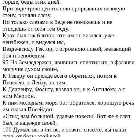
горше, беды этих дней.
При виде троянцев толпою прорвавших великую
стену, роняли слезу,
Но только слезами в беде не поможешь и не
отведёшь от себя тем беду.
Крах был так близок, что им он казался, уже
неизбежен, и виделся им,
Везде-всюду Гектор, с огромною пикой, желающий
боя и непобедим.
95 Но Земледержец, явившись сплотил их, в фаланги
могучие духом своим,
К Тевкру он прежде всего обратился, потом к
Пенеле́ю, к Леи́ту, за ним,
К Деипеи́ру, Фоа́нту, возвал он, и к Антило́ху, а с
ним Мерио́н.
К ним молодым, моря бог обратился, хорошую речь
им сказал Посейдон:
«Стыд вам большой, удалые повесы! Вот же я слеп
был, в надежде своей,
100 Думал: вы в битве, и значит спасёте, вы наши
суда, от беды этой всей.