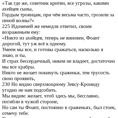
«Так где же, советник критян, все угрозы, какими
ахейцев сыны,
Гордым троянцам, при чём весьма часто, грозили за
пеной волны?»
225 Идоменей же немедля ответил, своим
возраженьем ему:
«Никто из ахейцев, теперь не виновен, Фоант
дорогой, тут уж всё к одному.
Умеем мы все, и готовы сражаться, насколько я
знаю, и ты,
И страх бессердечный, никем не владеет, достаточно
мы все храбры.
Никто не желает покинуть сраженья, тем трусость
свою проявить,
230 Но видно сверхмощному Зевсу-Крониду
угодно не нам подсобить.
Мы видим: желает, чтоб здесь мы, бесславно,
погибли в чужой стороне,
Но сам ты Фоант, постоянно в сраженьях, был стоек,
отмечу тебе.