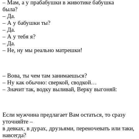
– Мам, а у прабабушки в животике бабушка
была?
– Да.
– А у бабушки ты?
– Да.
– А у тебя я?
– Да.
– Не, ну мы реально матрешки!
– Вова, ты чем там занимаешься?
– Ну как обычно: сверкой, сводкой…
– Значит так, водку выливай,​ Верку выгоняй:
Если мужчина предлагает Вам остаться, то сразу
уточняйте –
в девках, в дурах, друзьями, переночевать или таки,
навсегда?