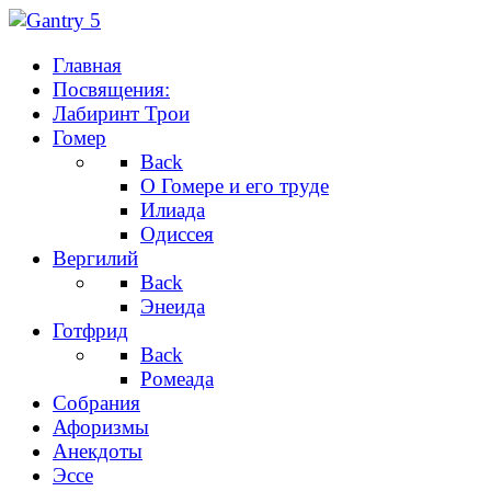
Главная
Посвящения:
Лабиринт Трои
Гомер
Back
О Гомере и его труде
Илиада
Одиссея
Вергилий
Back
Энеида
Готфрид
Back
Ромеада
Собрания
Афоризмы
Анекдоты
Эссе