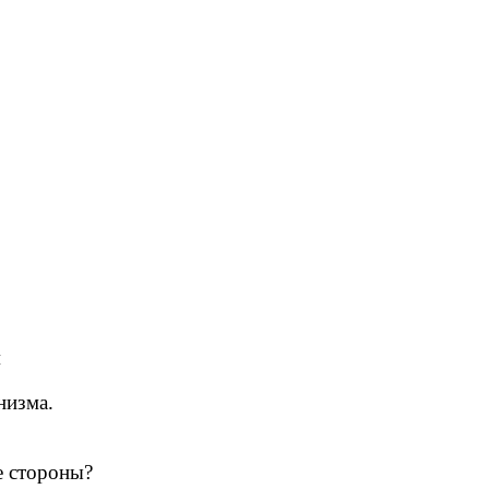
м
низма.
е стороны?