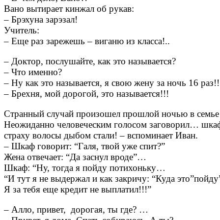
Вано вытирает кинжал об рукав:
– Брэхуна зарэзал!
Учитель:
– Еще раз зарежешь – виганю из класса!..
– Доктор, послушайте, как это называется?
– Что именно?
– Ну как это называется, я свою жену за ночь 16 раз!!
– Брехня, мой дорогой, это называется!!!
Странный случай произошел прошлой ночью в семье 
Неожиданно человеческим голосом заговорил… шкаф
страху волосы дыбом стали! – вспоминает Иван.
– Шкаф говорит: “Галя, твой уже спит?”
Жена отвечает: “Да заснул вроде”…
Шкаф: “Ну, тогда я пойду потихоньку…
“И тут я не выдержал и как закричу: “Куда это”пойду
Я за тебя еще кредит не выплатил!!!”
– Алло, привет, дорогая, ты где? …