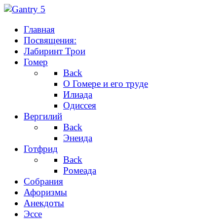
Главная
Посвящения:
Лабиринт Трои
Гомер
Back
О Гомере и его труде
Илиада
Одиссея
Вергилий
Back
Энеида
Готфрид
Back
Ромеада
Собрания
Афоризмы
Анекдоты
Эссе