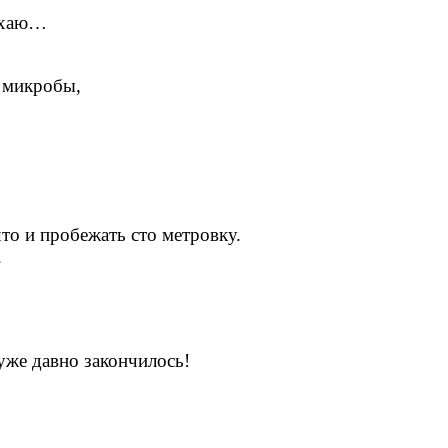
бухаю…
т микробы,
что и пробежать сто метровку.
.
 уже давно закончилось!