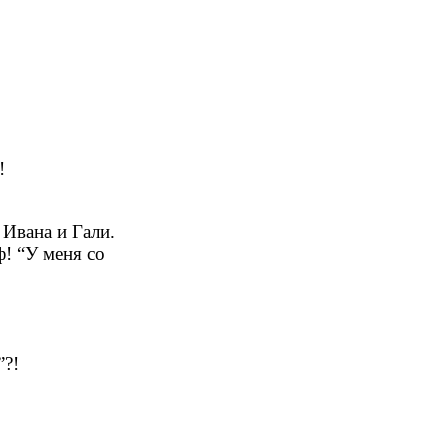
!
Ивана и Гали.
! “У меня со
”?!