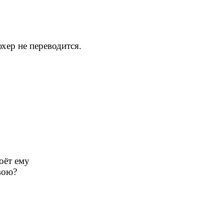
юхер не переводится.
оёт ему
вою?