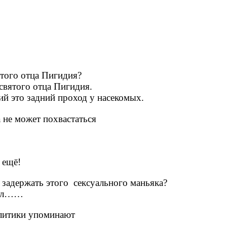
того отца Пигидия?
святого отца Пигидия.
ий это задний проход у насекомых.
 не может похвастаться
 ещё!
ь задержать этого сексуального маньяка?
стал……
олитики упоминают