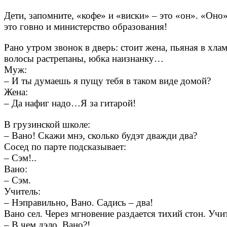
Дети, запомните, «кофе» и «виски» – это «он». «Оно»
это говно и министерство образования!
Рано утром звонок в дверь: стоит жена, пьяная в хлам
волосы растрепаны, юбка наизнанку…
Муж:
– И ты думаешь я пущу тебя в таком виде домой?
Жена:
– Да нафиг надо…Я за гитарой!
В грузинской школе:
– Вано! Скажи мнэ, сколько будэт дважди два?
Сосед по парте подсказывает:
– Сэм!..
Вано:
– Сэм.
Учитель:
– Нэправильно, Вано. Садись – два!
Вано сел. Через мгновение раздается тихий стон. Учи
– В чем дэло, Вано?!