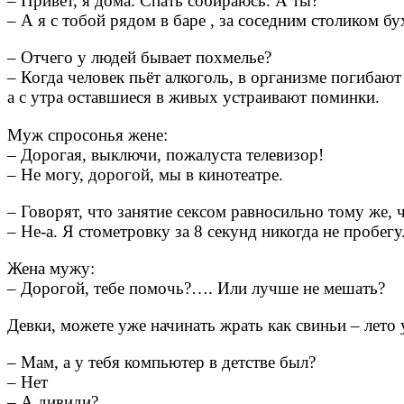
– Привет, я дома. Спать собираюсь. А ты?
– А я с тобой рядом в баре , за соседним столиком 
– Отчего у людей бывает похмелье?
– Когда человек пьёт алкоголь, в организме погибаю
а с утра оставшиеся в живых устраивают поминки.
Муж спросонья жене:
– Дорогая, выключи, пожалуста телевизор!
– Не могу, дорогой, мы в кинотеатре.
– Говорят, что занятие сексом равносильно тому же, 
– Не-а. Я стометровку за 8 секунд никогда не пробегу
Жена мужу:
– Дорогой, тебе помочь?…. Или лучше не мешать?
Девки, можете уже начинать жрать как свиньи – лето
– Мам, а у тебя компьютер в детстве был?
– Нет
– А дивиди?