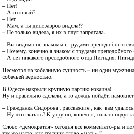
– Нет!
– А сотовый?
– Нет
– Мам, а ты динозавров видела!?
– Не только видела, я их в плуг запрягала.
– Вы видимо не знакомы с трудами преподобного свя
– Почему, конечно я знаком с трудами преподобного 
– А нет никакого преподобного отца Пигидия. Пигид
Несмотря на кобелиную сущность – ни один мужчина
собачьей верностью.
В Одессе накрыли крупную партию кокаина!
Ну и правильно сделали, а то дождь пойдёт, намокнет
– Гражданка Сидорова , расскажите , как вам удалос
– Ну что сказать? К утру он, конечно, сильно поду
Слово «демократия» сегодня все комментато-ры и п
так же часто, как грузчик слово «мать».”