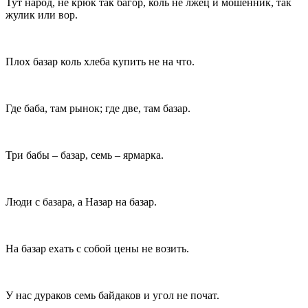
Тут народ, не крюк так багор, коль не лжец и мошенник, так
жулик или вор.
Плох базар коль хлеба купить не на что.
Где баба, там рынок; где две, там базар.
Три бабы – базар, семь – ярмарка.
Люди с базара, а Назар на базар.
На базар ехать с собой цены не возить.
У нас дураков семь байдаков и угол не почат.