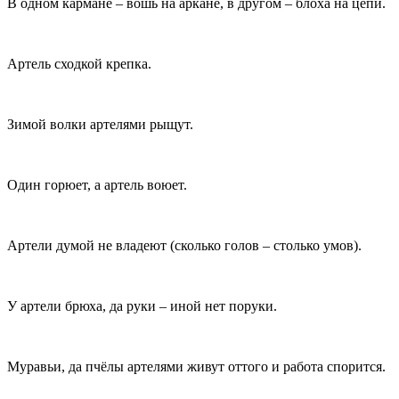
В одном кармане – вошь на аркане, в другом – блоха на цепи.
Артель сходкой крепка.
Зимой волки артелями рыщут.
Один горюет, а артель воюет.
Артели думой не владеют (сколько голов – столько умов).
У артели брюха, да руки – иной нет поруки.
Муравьи, да пчёлы артелями живут оттого и работа спорится.