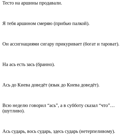
Тесто на аршины продавали.
Я тебя аршином смеряю (прибью палкой).
Он ассигнациями сигару прикуривает (богат и тароват).
На ась есть зась (бранно).
Ась до Киева доведёт (язык до Киева доведёт).
Всю неделю говорил “ась”, а в субботу сказал “что”…
(шутливо).
Ась сударь, вось сударь, здесь сударь (нетерпеливому).