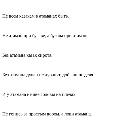
Не всем казакам в атаманах быть.
Не атаман при булаве, а булава при атамане.
Без атамана казак сирота.
Без атамана дуван не дуванят, добычи не делят.
И у атамана не две головы на плечах.
Не гонись за простым вором, а лови атамана.