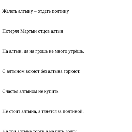
Жалеть алтыну – отдать полтину.
Потерял Мартын отцов алтын.
На алтын, да на грошь не много утрёшь.
С алтыном воюют без алтына горюют.
Счастья алтыном не купить.
Не стоит алтына, а тянется за полтиной.
На три алтына торгу, а на пять долгу.