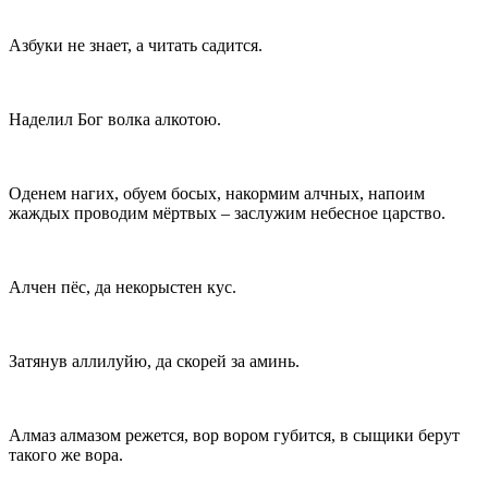
Азбуки не знает, а читать садится.
Наделил Бог волка алкотою.
Оденем нагих, обуем босых, накормим алчных, напоим
жаждых проводим мёртвых – заслужим небесное царство.
Алчен пёс, да некорыстен кус.
Затянув аллилуйю, да скорей за аминь.
Алмаз алмазом режется, вор вором губится, в сыщики берут
такого же вора.