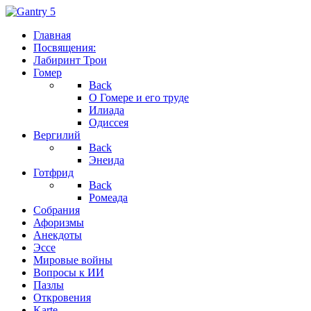
Главная
Посвящения:
Лабиринт Трои
Гомер
Back
О Гомере и его труде
Илиада
Одиссея
Вергилий
Back
Энеида
Готфрид
Back
Ромеада
Собрания
Афоризмы
Анекдоты
Эссе
Мировые войны
Вопросы к ИИ
Пазлы
Откровения
Karte