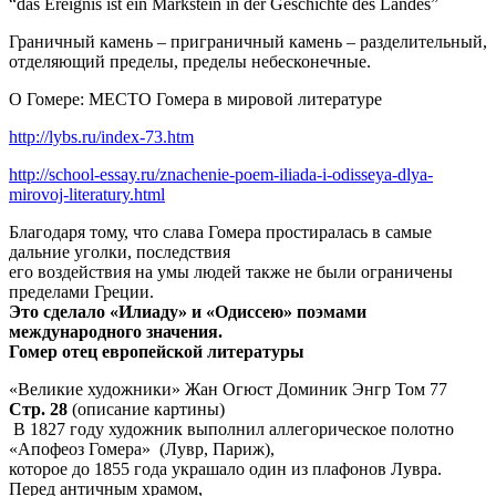
“das Ereignis ist ein Markstein in der Geschichte des Landes”
Граничный камень – приграничный камень – разделительный,
отделяющий пределы, пределы небесконечные.
О Гомере: МЕСТО Гомера в мировой литературе
http://lybs.ru/index-73.htm
http://school-essay.ru/znachenie-poem-iliada-i-odisseya-dlya-
mirovoj-literatury.html
Благодаря тому, что слава Гомера простиралась в самые
дальние уголки, последствия
его воздействия на умы людей также не были ограничены
пределами Греции.
Это сделало «Илиаду» и «Одиссею» поэмами
международного значения.
Гомер отец европейской литературы
«Великие художники» Жан Огюст Доминик Энгр Том 77
Стр. 28
(описание картины)
В 1827 году художник выполнил аллегорическое полотно
«Апофеоз Гомера» (Лувр, Париж),
которое до 1855 года украшало один из плафонов Лувра.
Перед античным храмом,