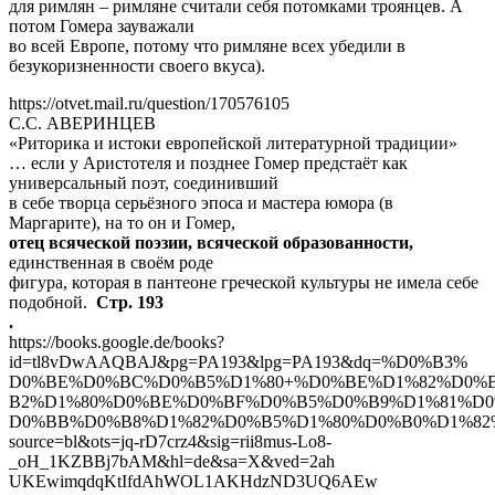
для римлян – римляне считали себя потомками троянцев. А
потом Гомера зауважали
во всей Европе, потому что римляне всех убедили в
безукоризненности своего вкуса).
https://otvet.mail.ru/question/170576105
С.С. АВЕРИНЦЕВ
«Риторика и истоки европейской литературной традиции»
… если у Аристотеля и позднее Гомер предстаёт как
универсальный поэт, соединивший
в себе творца серьёзного эпоса и мастера юмора (в
Маргарите), на то он и Гомер,
отец всяческой поэзии, всяческой образованности,
единственная в своём роде
фигура, которая в пантеоне греческой культуры не имела себе
подобной.
Стр. 193
.
https://books.google.de/books?
id=tl8vDwAAQBAJ&pg=PA193&lpg=PA193&dq=%D0%B3%
D0%BE%D0%BC%D0%B5%D1%80+%D0%BE%D1%82%D0%
B2%D1%80%D0%BE%D0%BF%D0%B5%D0%B9%D1%81%D
D0%BB%D0%B8%D1%82%D0%B5%D1%80%D0%B0%D1%82
source=bl&ots=jq-rD7crz4&sig=rii8mus-Lo8-
_oH_1KZBBj7bAM&hl=de&sa=X&ved=2ah
UKEwimqdqKtIfdAhWOL1AKHdzND3UQ6AEw