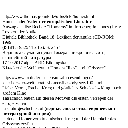
http://www.thomas-golnik.de/orbis/lekt/homer.html
Homer –
der Vater der europäischen Literatur
Auszug aus Ilse Becher: “Homeros” in: Irmscher, Johannes (Hg.):
Lexikon der Antike.
Digitale Bibliothek, Band 18: Lexikon der Antike (CD-ROM),
1999.
(ISBN 3-932544-23-2), S. 2457.
В данном случае меценат Гомера – покровитель отца
европейской литературы.
17.10.2017 alpha ARD Bildungskanal
Klassiker der Weltliteratur Homers “Ilias” und “Odyssee”
https://www.br.de/fernsehen/ard-alpha/sendungen/
klassiker-der-weltliteratur/homer-ilias-odyssee-100.html
Liebe, Verrat, Rache, Krieg und göttliches Schicksal – klingt nach
großem Kino.
Tatsächlich bauen auf diesen Motiven die ersten Versepen der
europäischen
Literaturgeschichte auf
(первые эпосы стиха европейской
литературной истории)
,
in denen Homer vom trojanischen Krieg und der Heimkehr des
Odysseus erzählt.