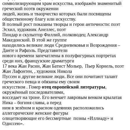
символизирующим храм искусства, изображён знаменитый
греческий поэтв окружении
людей, жизнь и тваорчестко которых были посвящены
общественному благу или искусству.
В полный рост показаны творцы и герои античности: поэт
Эсхил, художник Анеллес, поэт
Пиндар и скульптор Филлий, полководец Александр
Македонский. В этой же группе
находились великие люди Средневековья и Возрождения –
Данте и Рафаэль. Представители
нового времени запечатлены в полуфигурных портретах
среди них, французские драматурги
17 века Жан Расин, Жан Батист Мольер, Пьер Корнель, поэт
Жан Лафонтен, , художник Никола
Пуссен и другие великие люди. Все они почитают талант
греческого певца и обязаны ему своим
искусством . Гомер
отец европейской литературы
,
окружённый последователями,
восседает на троне. Его венчает лавровым венком крылатая
Ника – богиня славы, а перед
ним в зелёном и красном одеяниях расположились
аллегорические женские фигуры
олицетворяющие его бессмертные поэиы «Иллиаду» и
Одиссею».