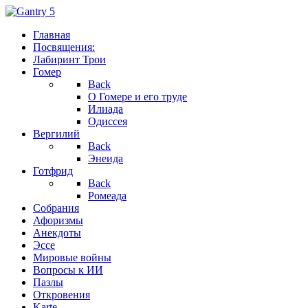
Главная
Посвящения:
Лабиринт Трои
Гомер
Back
О Гомере и его труде
Илиада
Одиссея
Вергилий
Back
Энеида
Готфрид
Back
Ромеада
Собрания
Афоризмы
Анекдоты
Эссе
Мировые войны
Вопросы к ИИ
Пазлы
Откровения
Karte