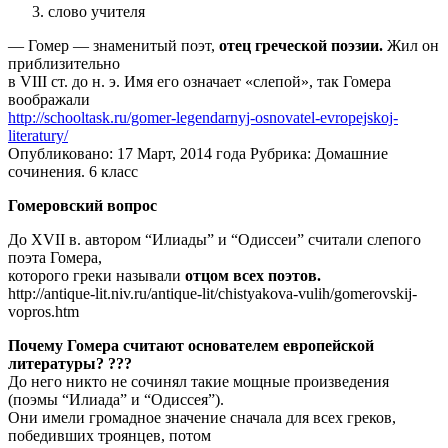
слово учителя
— Гомер — знаменитый поэт,
отец греческой поэзии.
Жил он
приблизительно
в VIII ст. до н. э. Имя его означает «слепой», так Гомера
воображали
http://schooltask.ru/gomer-legendarnyj-osnovatel-evropejskoj-
literatury/
Опубликовано: 17 Март, 2014 года Рубрика: Домашние
сочинения. 6 класс
Гомеровский вопрос
До XVII в. автором “Илиады” и “Одиссеи” считали слепого
поэта Гомера,
которого греки называли
отцом всех поэтов.
http://antique-lit.niv.ru/antique-lit/chistyakova-vulih/gomerovskij-
vopros.htm
Почему Гомера считают основателем европейской
литературы? ???
До него никто не сочинял такие мощные произведения
(поэмы “Илиада” и “Одиссея”).
Они имели громадное значение сначала для всех греков,
победивших троянцев, потом